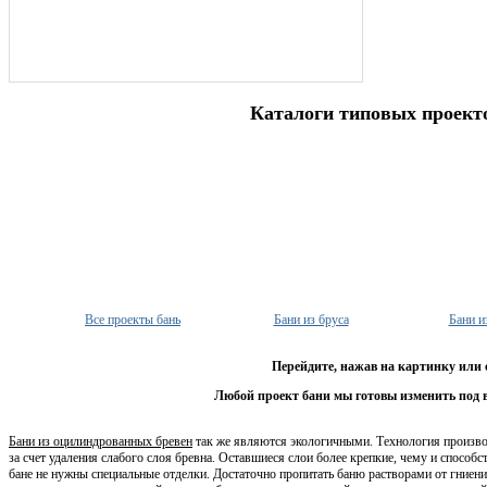
Каталоги типовых проект
Все проекты бань
Бани из бруса
Бани и
Перейдите, нажав на картинку или 
Любой проект бани мы готовы изменить под 
Бани из оцилиндрованных бревен
так же являются экологичными. Технология производ
за счет удаления слабого слоя бревна. Оставшиеся слои более крепкие, чему и способ
бане не нужны специальные отделки. Достаточно пропитать баню растворами от гниен