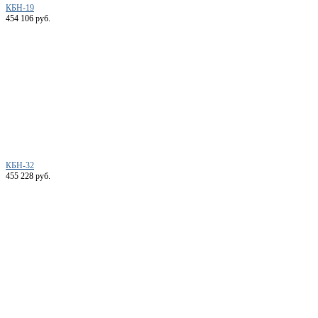
КБН-19
454 106 руб.
КБН-32
455 228 руб.