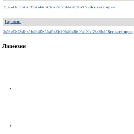
Все категории
2x3
2x4
3x3
3x4
3x5
3x6
4x4
4x5
4x6
5x5
5x6
6x6
6x7
6x8
6x9
7x7
Гаражи:
Все категории
3x5
3x6
3x7
3x8
4x5
4x6
4x8
5x5
5x6
5x8
5x10
6x6
6x8
6x9
6x10
6x12
8x8
8x10
Лицензии