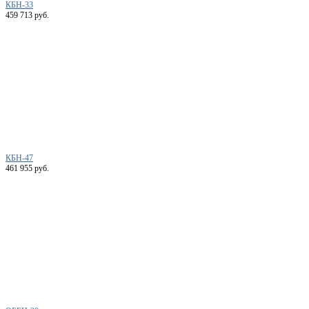
КБН-33
459 713 руб.
КБН-47
461 955 руб.