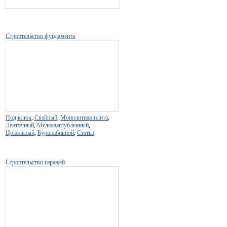
Строительство фундамента
Под ключ
,
Свайный
,
Монолитная плита
,
Ленточный
,
Мелкозаглубленный
,
Цокольный
,
Буронабивной
,
Статьи
Строительство гаражей