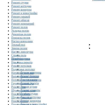
Ремонт студии
Ремонт коттеджа
Ремонт коридора
Ремонт в новостройке
Ремонт гаражей
Ремонт офисов
Ремонт помещений
Ремонт полов
Укладка полов
Демонтаж полов
Покраска полов
Настил ковролина
Теплый пол
Замена полов
Настил линолеума
Стяжка пола
Ремонт/отделка
Шлифовка пола
Циклевка паркета
Ремонт потолков
Подвесные потолки
Ремонт квартиры
Натяжные потолки
Ремонт балкона
Выравнивание потолка
Ремонт ванны
Потолки из гипсокартона
Ремонт туалета
Грунтовка потолка
Ремонт кухни
Ремонт стен
Ремонт комнаты
Шумоизоляция стен
Ремонт студии
Поклейка обоев
Ремонт коттеджа
Штукатурка стен
Ремонт коридора
Покраска стен
Ремонт в новостройке
Перепланировка стен