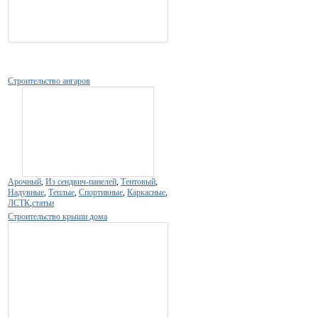
Строительство ангаров
Арочный
,
Из сендвич-панелей
,
Тентовый
,
Надувные
,
Теплые
,
Спортивные
,
Каркасные
,
ЛСТК
,
статьи
Строительство крыши дома