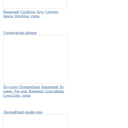
Каркасный
,
Газобетон
,
Брус
,
Сендвич-
панели
,
Пеноблок
,
статьи
Строительство заборов
Под ключ
,
Поликарбонат
,
Кирпичный
,
Из
камня
,
Для дачи
,
Кованный
,
Сетка рабица
,
Сетка Gitter
,
статьи
Ландшафтный дизайн дома