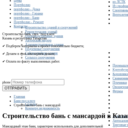
Цены
из ЛСТК
Портфолио
Из профна
портфолио - Дома
Спортивн
портфолио - Гаражи
Вертолетн
портфолио - Бани
Портфолио - Ремонт
Контакты
Строительство зданий и сооружений
Реконструкция зданий
Строительство бань, саун "под ключ"
Производственные здания
Казань и республика Татарстан
Авторский надзор
Административные здания
✔ Подберем материалы и проект относительно бюджета;
Подземные сооружения
Сейсмостойкие здания
✔ Делаем в срок или вернем деньги;
Сельхоз сооружения
✔ Оплата по факту выполненных работ.
Промышле
Картофел
Получите 
Коровник
Свинарни
phone
Птичники
Овощехра
ОТПРАВИТЬ
Фермы
Главная
Бани под ключ
Склады
Строительство бань с мансардой
Коммерч.недвижимость
Строительство бань с мансардой в Каз
Автосерви
Автосало
Торговые 
Мансардный этаж бани, характерно использовать для дополнительной