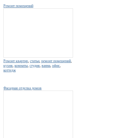
Ремонт помещений
Ремонт квартир
,
статьи
,
ремонт помещений
,
кухня
,
комнаты
,
студия
,
ванна
,
офис
,
коттедж
Фасадная отделка домов