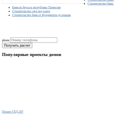
Строительство бани 
Бани из бруса в республике Татарстан
Строительство саун под ключ
Строительство бани от фундамента до крыши
Рассчитаем смету исходя из вашего б
(подберем оптимальные м
phone
Получить расчет
Популярные
проекты домов
Проект ГБД-297