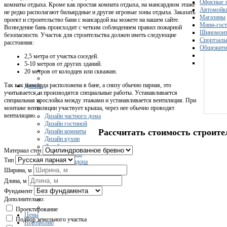
Офисные з
комнаты отдыха. Кроме как простая комната отдыха, на мансардном этаже
Автомойк
не редко располагают бильярдные и другие игровые зоны отдыха. Заказать
Магазины
проект и строительство бани с мансардой вы можете на нашем сайте.
Мини-гос
Возведение бань происходит с четким соблюдением правил пожарной
Шиномонт
безопасности. Участок для строительства должен иметь следующие
Спортзал
расстояния:
Общежити
2,5 метра от участка соседей.
5-10 метров от других зданий.
20 метров от колодцев или скважин.
Так как мансарда расположена в бане, а снизу обычно парная, это
Дизайн
учитывается, и производятся специальные работы. Устанавливается
специальная прослойка между этажами и устанавливается вентиляция. При
монтаже вентиляции участвует крыша, через нее обычно проводят
вентиляцию.
Дизайн частного дома
Дизайн гостиной
Рассчитать стоимость строите
Дизайн комнаты
Дизайн кухни
Дизайн квартиры
Материал стен
Дизайн ванной
Тип
Дизайн коридора
Дизайн кафе
Ширина, м
Дизайн спальни
Длина, м
Дизайн ресторана
Фундамент
Дизайн офисов
Дополнительно:
Проектирование
Цены
Подбор земельного участка
Портфолио