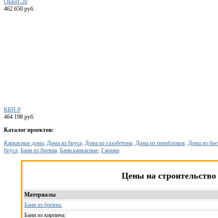
ОББН-20
462 650 руб.
КБН-9
464 198 руб.
Каталог проектов:
Каркасные дома,
Дома из бруса,
Дома из газобетона,
Дома из пеноблоков,
Дома из бре
бруса,
Бани из бревна,
Бани каркасные,
Гаражи
Цены на строительство
Материалы
Бани из бревна:
Бани из кирпича: