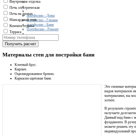
Внутренняя отделка
Печь электрическая
Печь на дровах
портфолио - Дома
Мансардный этаж
портфолио - Гаражи
портфолио - Бани
Комната отдыха
Портфолио - Ремонт
Терраса
Контакты
Получить расчет
Материалы стен для постройки бани
Клееный брус.
Кирпич.
Оцилиндрованное бревно.
Каркасно-щитовая баня.
Это сновные материа
видов материалов им
материалами, вы мо
хотите.
В результате строит
получаете долговеч
Данный вид бани с 
фундамента. В ручн
можете решить эту п
индивидуальный прое