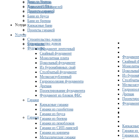
Бани из бревна
Дома из бревна
Каркасные бани
Дома из СИП-панелей
Проекты гаражей
Дома из кирпича
Бани из бруса
Бани из бревна
Услуги
Каркасные бани
Проекты гаражей
Услуги
Строительство домов
Строительство домов
Фундамент
Фундамент
Фундамент ленточный
Свайный фундамент
Фундамент
Монолитная плита
Свайный 
Цокольный фундамент
Монолитна
Из буронабивных свай
Цокольны
Столбчатый фундамент
Из бурона
Мелкозаглубленный
Столбчаты
Гидроизоляция фундамента
Мелкозагл
Дренаж
Гидроизол
Проектирование фундамента
Дренаж
Фундамент из блоков ФБС
Проектиро
Гаражи
Фундамент
Каркасные гаражи
Гаражи из газобетона
Гаражи из бруса
Гаражи
Гаражи из бревна
Гаражи из пеноблоков
Каркасные
Гаражи из СИП-панелей
Гаражи из 
Гаражи из кирпича
Гаражи из
Металлические гаражи