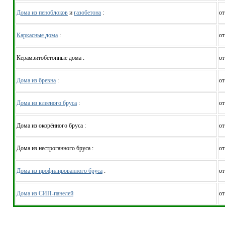
Дома из пеноблоков
и
газобетона
:
от
Каркасные дома
:
от
Керамзитобетонные дома :
от
Дома из бревна
:
от
Дома из клееного бруса
:
от
Дома из окорённого бруса :
от
Дома из нестроганного бруса :
от
Дома из профилированного бруса
:
от
Дома из СИП-панелей
от
Рассчитаем смету исходя из вашего б