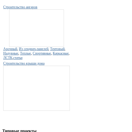
Строительство ангаров
Арочный
,
Из сендвич-панелей
,
Тентовый
,
Надувные
,
Теплые
,
Спортивные
,
Каркасные
,
ЛСТК
,
статьи
Строительство крыши дома
Типовые
проекты