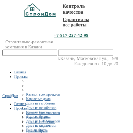
Контроль
качества
Гарантия на
все работы
+7-917-227-42-99
Строительно-ремонтная
компания в Казани
г.Казань, Московская ул., 19/8
Ежедневно с 10 до 20
Главная
Проекты
Каталог всех проектов
СтройДом
Каркасные дома
Дома из газобетона
Главная
Дома из пеноблоков
Проекты
Дома из бруса
Каталог всех проектов
Дома из бревна
Каркасные дома
Дома из СИП-панелей
Дома из газобетона
Дома из кирпича
Дома из пеноблоков
Бани из бруса
Дома из бруса