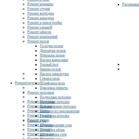
Ремонт комнаты
Распашны
Ремонт студии
Ремонт коттеджа
Ремонт коридора
Ремонт в новостройке
Ремонт гаражей
Ремонт офисов
Ремонт помещений
Ремонт полов
Укладка полов
Демонтаж полов
Покраска полов
Настил ковролина
Теплый пол
Замена полов
Настил линолеума
Стяжка пола
Ремонт/отделка
Шлифовка пола
Циклевка паркета
Ремонт потолков
Подвесные потолки
Ремонт квартиры
Натяжные потолки
Ремонт балкона
Выравнивание потолка
Ремонт ванны
Потолки из гипсокартона
Ремонт туалета
Грунтовка потолка
Ремонт кухни
Ремонт стен
Ремонт комнаты
Шумоизоляция стен
Ремонт студии
Поклейка обоев
Ремонт коттеджа
Штукатурка стен
Ремонт коридора