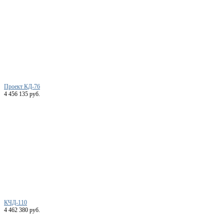
Проект КД-76
4 456 135 руб.
КЧД-110
4 462 380 руб.