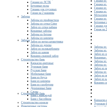
Гаражи из
Гаражи из ЛСТК
Гаражи из
Бетонные полы
Гаражи из
Гаражи для грузовых
Гаражи из
Гараж на 2 машины
Металличе
Заборы
Гаражи и
Заборы из профнастила
Бетонные 
Заборы из сетки Gitter
Гаражи дл
Забор из сетки рабица
Гараж на 
Кованные заборы
Заборы из бетона
Заборы из кирпича
Заборы
Забор из метал.штакетника
Заборы из дерева
Заборы из
Забор из поликарбоната
Заборы из 
Забор из камня
Забор из с
Кованно-сварной забор
Кованные 
Строительство бань
Заборы из
Каркасно-щитовые
Заборы из
Турецкие бани
Забор из 
Русские бани
Заборы из
Мобильные бани
Забор из 
Бани из бруса
Забор из 
Бани из кирпича
Кованно-с
Бани из газобетона
Деревянные бани
Сауны
Строительство бань
Бани с мансардой
Бани с бассейном
Каркасно-
Строительство кровли
Турецкие 
Инженерные системы