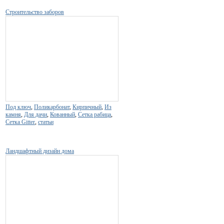
Строительство заборов
Под ключ
,
Поликарбонат
,
Кирпичный
,
Из
камня
,
Для дачи
,
Кованный
,
Сетка рабица
,
Сетка Gitter
,
статьи
Ландшафтный дизайн дома