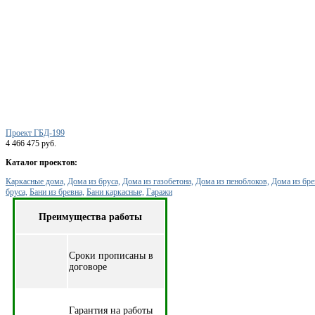
Проект ГБД-199
4 466 475 руб.
Каталог проектов:
Каркасные дома,
Дома из бруса,
Дома из газобетона,
Дома из пеноблоков,
Дома из бре
бруса,
Бани из бревна,
Бани каркасные,
Гаражи
Преимущества работы
Cроки прописаны в
договоре
Гарантия на работы