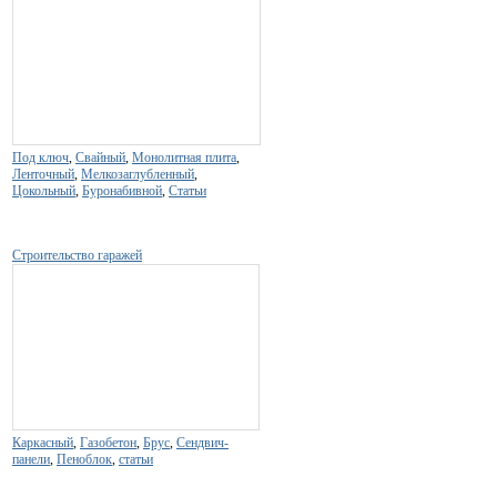
Под ключ
,
Свайный
,
Монолитная плита
,
Ленточный
,
Мелкозаглубленный
,
Цокольный
,
Буронабивной
,
Статьи
Строительство гаражей
Каркасный
,
Газобетон
,
Брус
,
Сендвич-
панели
,
Пеноблок
,
статьи