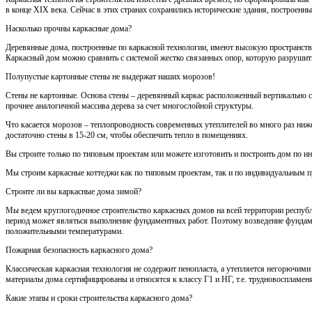
в конце XIX века. Сейчас в этих странах сохранились исторические здания, построенные
Насколько прочны каркасные дома?
Деревянные дома, построенные по каркасной технологии, имеют высокую пространств
Каркасный дом можно сравнить с системой жестко связанных опор, которую разрушит
Полупустые картонные стены не выдержат наших морозов!
Стены не картонные. Основа стены – деревянный каркас расположенный вертикально 
прочнее аналогичной массива дерева за счет многослойной структуры.
Что касается морозов – теплопроводность современных утеплителей во много раз ниже к
достаточно стены в 15-20 см, чтобы обеспечить тепло в помещениях.
Вы строите только по типовым проектам или можете изготовить и построить дом по и
Мы строим каркасные коттеджи как по типовым проектам, так и по индивидуальным п
Строите ли вы каркасные дома зимой?
Мы ведем круглогодичное строительство каркасных домов на всей территории респуб
период может являться выполнение фундаментных работ. Поэтому возведение фундаме
положительными температурами.
Пожарная безопасность каркасного дома?
Классическая каркасная технология не содержит пенопласта, а утепляется негорючим
материалы дома сертифицированы и относятся к классу Г1 и НГ, т.е. трудновоспламен
Какие этапы и сроки строительства каркасного дома?