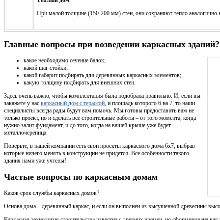
Тёплый дом
При малой толщине (150-200 мм) стен, они сохраняют тепло аналогично
Главные вопросы при возведении каркасных зданий?
какое необходимо сечение балок;
какой шаг стойки;
какой габарит подбирать для деревянных каркасных элементов;
какую толщину подбирать для внешних стен.
Здесь очень важно, чтобы комплектация была подобрана правильно. И, если вы
закажете у нас
каркасный дом с терассой
, и площадь которого 6 на 7, то наши
специалисты всегда рады будут вам помочь. Мы готовы предоставить вам не
только проект, но и сделать все строительные работы – от того момента, когда
нужно залит фундамент, и до того, когда на вашей крыше уже будет
металлочерепица.
Поверьте, в нашей компании есть свои проекты каркасного дома 6x7, выбрав
которые ничего менять в конструкции не придется. Все особенности такого
здания нами уже учтены!
Частые вопросы по каркасным домам
Каков срок службы каркасных домов?
Основа дома – деревянный каркас, и если он выполнен из высушенной древесины высок
Каркасная технология строительства известна с древних времен, но сформирована как