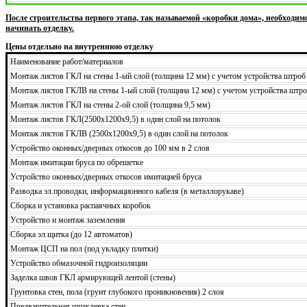
После строительства первого этапа, так называемой «коробки дома», необходим
начинать отделку.
Цены отдельно на внутреннюю отделку
Наименование работ/материалов
Монтаж листов ГКЛ на стены 1-ый слой (толщина 12 мм) с учетом устройства штроб
Монтаж листов ГКЛВ на стены 1-ый слой (толщина 12 мм) с учетом устройства штро
Монтаж листов ГКЛ на стены 2-ой слой (толщина 9,5 мм)
Монтаж листов ГКЛ(2500х1200х9,5) в один слой на потолок
Монтаж листов ГКЛВ (2500х1200х9,5) в один слой на потолок
Устройство оконных/дверных откосов до 100 мм в 2 слоя
Монтаж имитации бруса по обрешетке
Устройство оконных/дверных откосов имитацией бруса
Разводка эл.проводки, информационного кабеля (в металлорукаве)
Сборка и установка распаячных коробок
Устройство и монтаж заземления
Сборка эл.щитка (до 12 автоматов)
Монтаж ЦСП на пол (под укладку плитки)
Устройство обмазочной гидроизоляции
Заделка швов ГКЛ армирующей лентой (стены)
Грунтовка стен, пола (грунт глубокого проникновения) 2 слоя
Предварительная шпаклевка стен