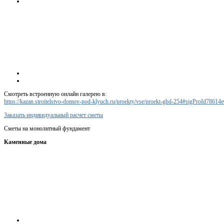
Смотреть встроенную онлайн галерею в:
https://kazan.stroitelstvo-domov-pod-klyuch.ru/proekty/vse/proekt-gbd-254#sigProId78614
Заказать индивидуальный расчет сметы
Сметы на монолитный фундамент
Каменные дома