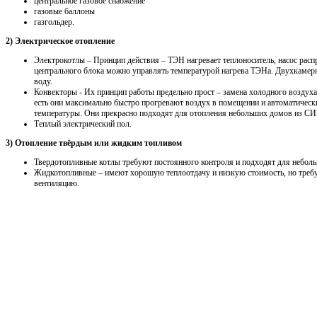
центральное газовое снабжение
газовые баллоны
газгольдер.
2) Электрическое отопление
Электрокотлы – Принцип действия – ТЭН нагревает теплоноситель, насос распр
центрального блока можно управлять температурой нагрева ТЭНа. Двухкамерн
воду.
Конвекторы - Их принцип работы предельно прост – замена холодного воздуха
есть они максимально быстро прогревают воздух в помещении и автоматичес
температуры. Они прекрасно подходят для отопления небольших домов из СИП
Теплый электрический пол.
3) Отопление твёрдым или жидким топливом
Твердотопливные котлы требуют постоянного контроля и подходят для неболь
Жидкотопливные – имеют хорошую теплоотдачу и низкую стоимость, но треб
вентиляцию.