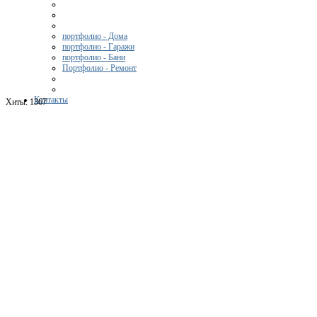
портфолио - Дома
портфолио - Гаражи
портфолио - Бани
Портфолио - Ремонт
Контакты
Хиты:
1367