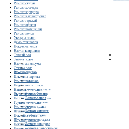
Ремонт студии
Ремонт коттеджа
Ремонт коридора
Ремонт в новостройке
Ремонт гаражей
Ремонт офисов
Ремонт помещений
Ремонт полов
Укладка полов
Демонтаж полов
Покраска полов
Настил ковролина
Теплый пол
Замена полов
Настил линолеума
Стяжка пола
Ремонт/отделка
Шлифовка пола
Циклевка паркета
Ремонт потолков
Подвесные потолки
Ремонт квартиры
Натяжные потолки
Ремонт балкона
Выравнивание потолка
Ремонт ванны
Потолки из гипсокартона
Ремонт туалета
Грунтовка потолка
Ремонт кухни
Ремонт стен
Ремонт комнаты
Шумоизоляция стен
Ремонт студии
Поклейка обоев
Ремонт коттеджа
Штукатурка стен
Ремонт коридора
Покраска стен
Ремонт в новостройке
Перепланировка стен