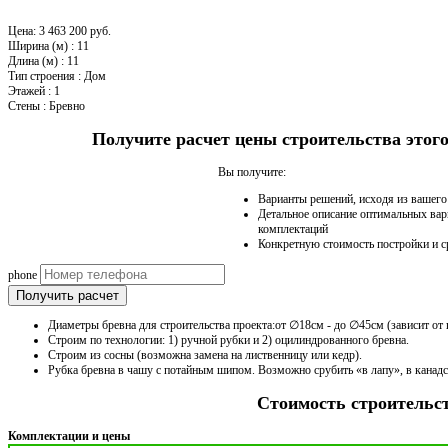
Цена:
3 463 200 руб.
Ширина (м)
:
11
Длина (м)
:
11
Тип строения
:
Дом
Этажей
:
1
Стены
:
Бревно
Получите расчет цены строительства это
Вы получите:
Варианты решений, исходя из вашег
Детальное описание оптимальных вар
комплектаций
Конкретную стоимость постройки и с
phone
Получить расчет
Диаметры бревна для строительства проекта:от ∅18см - до ∅45см (зависит от 
Строим по технологии: 1) ручной рубки и 2) оцилиндрованного бревна.
Строим из сосны (возможна замена на лиственницу или кедр).
Рубка бревна в чашу с потайным шипом. Возможно срубить «в лапу», в канад
Стоимость строительс
Комплектации и цены