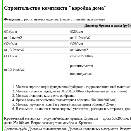
Строительство комплекта "коробка дома"
Фундамент:
расчитывается отдельно (после уточнения типа грунта)
Диаметр бревна и цены (руб)
∅180мм
∅200мм
от 11тыс/м2
от 11,5тыс/м2
∅240мм
∅260мм
от 13,2тыс/м2
от 14тыс/м2
∅300мм
свыше ∅300мм
рассчитывается
от 15,2тыс/м2
индивидуально
Монтаж гироизоляции фундамента (рубероид - гидроизоляционный материал 
Монтаж нулевого ряда (доска 50х200х6000мм обработанная антисептиком).
Монтаж стенового комплекта из бревна.
Врезка балок перекрытий (пиломатериал обрезной 50х200х6000мм).
Монтаж чернового пола 1 и 2 этажа (пиломатериал обрезной 25мм).
В стоимость включены: межвенцовый утеплитель, расходные материалы, тра
Кровельный материал
– ондулин/металлочерепица. Стропила — доска 50х200 мм.
доска 25х100 мм. Ветровлагозащитная мембрана. Крепежи.
Доставка сруба. Доставка пиломатериалов. Доставка кровельных материалов. Разгр