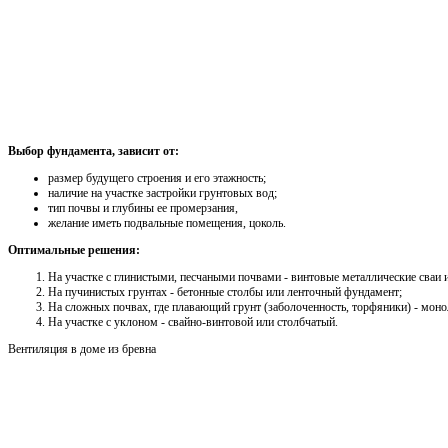
Выбор фундамента, зависит от:
размер будущего строения и его этажность;
наличие на участке застройки грунтовых вод;
тип почвы и глубины ее промерзания,
желание иметь подвальные помещения, цоколь.
Оптимальные решения:
На участке с глинистыми, песчаными почвами - винтовые металлические сваи
На пучинистых грунтах - бетонные столбы или ленточный фундамент;
На сложных почвах, где плавающий грунт (заболоченность, торфяники) - мон
На участке с уклоном - свайно-винтовой или столбчатый.
Вентиляция в доме из бревна