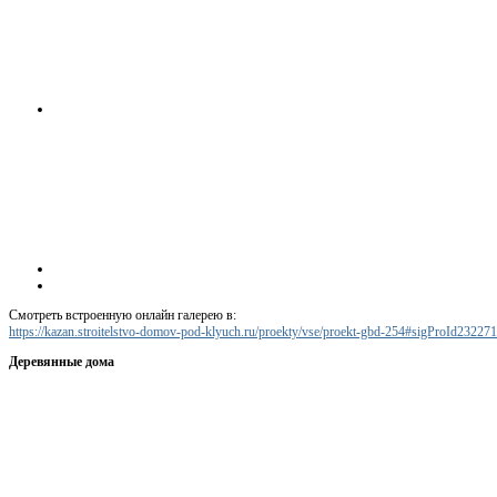
Смотреть встроенную онлайн галерею в:
https://kazan.stroitelstvo-domov-pod-klyuch.ru/proekty/vse/proekt-gbd-254#sigProId23227
Деревянные дома