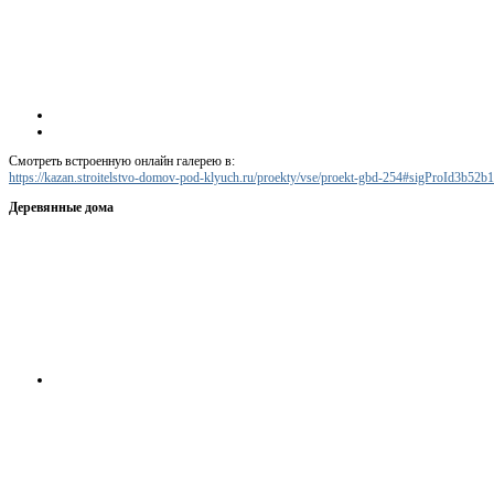
Смотреть встроенную онлайн галерею в:
https://kazan.stroitelstvo-domov-pod-klyuch.ru/proekty/vse/proekt-gbd-254#sigProId3b52b
Деревянные дома