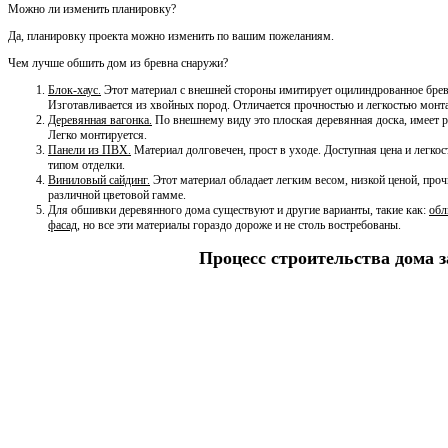
Можно ли изменить планировку?
Да, планировку проекта можно изменить по вашим пожеланиям.
Чем лучше обшить дом из бревна снаружи?
Блок-хаус.
Этот материал с внешней стороны имитирует оцилиндрованное бревн
Изготавливается из хвойных пород. Отличается прочностью и легкостью монт
Деревянная вагонка.
По внешнему виду это плоская деревянная доска, имеет р
Легко монтируется.
Панели из ПВХ.
Материал долговечен, прост в уходе. Доступная цена и легко
типом отделки.
Виниловый сайдинг.
Этот материал обладает легким весом, низкой ценой, проч
различной цветовой гамме.
Для обшивки деревянного дома существуют и другие варианты, такие как:
обл
фасад
, но все эти материалы гораздо дороже и не столь востребованы.
Процесс строительства дома 